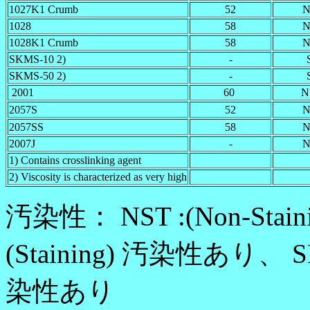
1027K1 Crumb
52
N
1028
58
N
1028K1 Crumb
58
N
SKMS-10 2)
-
SKMS-50 2)
-
2001
60
N
2057S
52
N
2057SS
58
N
2007J
-
N
1) Contains crosslinking agent
2) Viscosity is characterized as very high
汚染性： NST :(Non-Sta
(Staining) 汚染性あり、 SL-
染性あり