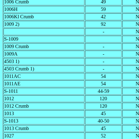
1006 Crumb
49
N
1006H
59
N
1006Kl Crumb
42
N
1009 2)
92
N
-
N
S-1009
N
1009 Crumb
-
N
1009A
-
N
4503 1)
-
N
4503 Crumb 1)
-
N
1011A
C
54
N
1011AE
54
N
S-1011
44-59
N
1012
120
N
1012 Crumb
120
N
1013
45
N
S-1013
40-50
N
1013 Crumb
45
N
1027
52
N