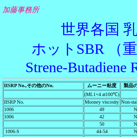
加藤事務所
世界各国 
ホットSBR （
Strene-Butadiene 
IISRP No.,その他のNo.
ムーニー粘度
製品
(ML1+4 at100℃)
IISRP No.
Mooney viscosity
Non-stai
1006
49
N
1006
42
N
50
N
1006-S
44-54
N